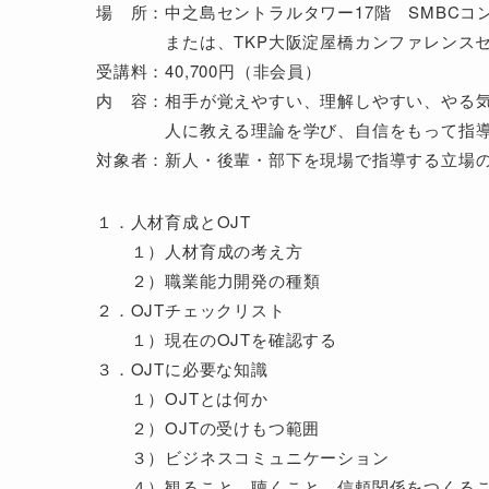
場 所：中之島セントラルタワー17階 SMBC
または、TKP大阪淀屋橋カンファレンスセ
受講料：40,700円（非会員）
内 容：相手が覚えやすい、理解しやすい、やる
人に教える理論を学び、自信をもって指導
対象者：新人・後輩・部下を現場で指導する立場の
１．人材育成とOJT
１）人材育成の考え方
２）職業能力開発の種類
２．OJTチェックリスト
１）現在のOJTを確認する
３．OJTに必要な知識
１）OJTとは何か
２）OJTの受けもつ範囲
３）ビジネスコミュニケーション
４）観ること、聴くこと、信頼関係をつくる