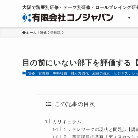
大阪で階層別研修・テーマ別研修・
ロールプレイング研
ホーム
研修
管理職
目の前にいない部下を評価する
研修
管理職
中堅社員
対人力強化
組織力強化
ビジネスナレ
この記事の目次
カリキュラム
１．テレワークの現状と問題点【講
２．事前課題の共有【ディスカッシ