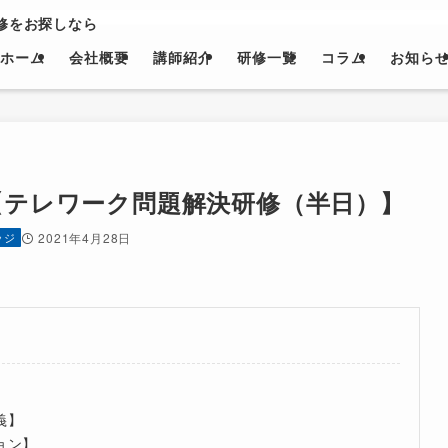
修をお探しなら
ホーム
会社概要
講師紹介
研修一覧
コラム
お知ら
【テレワーク問題解決研修（半日）】
ッジ
2021年4月28日
義】
ョン】