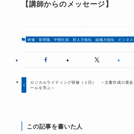
【講師からのメッセージ】
研修
管理職
中堅社員
対人力強化
組織力強化
ビジネス
ロジカルライティング研修（１日） ～文書作成の黄金
ールを学ぶ～
この記事を書いた人