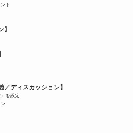
イント
ン】
】
義／ディスカッション】
マ）を設定
ョン